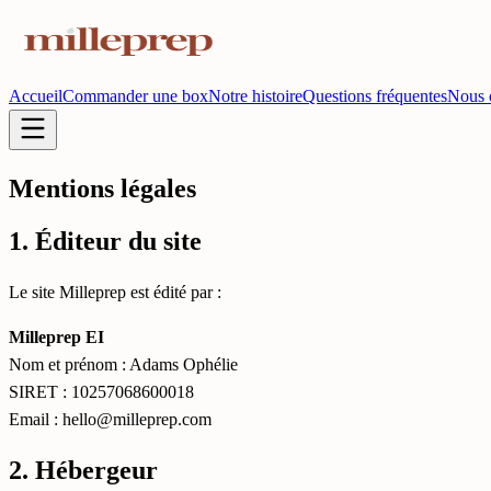
Accueil
Commander une box
Notre histoire
Questions fréquentes
Nous 
Mentions légales
1. Éditeur du site
Le site Milleprep est édité par :
Milleprep EI
Nom et prénom : Adams Ophélie
SIRET : 10257068600018
Email : hello@milleprep.com
2. Hébergeur